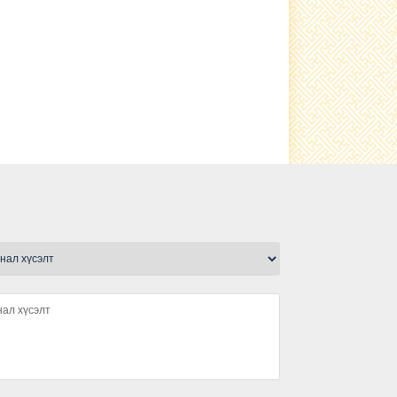
ашиглах заавaр
Тариаланчдын алтан намар-2022
Урлагийн бага наадам 2022
Мал хулгайлах гэмт хэргээс
урьдчилан сэргийлэх тухай ард
иргэдэд сургалт зохион байгууллаа
Багийн иргэдийн нийтийн хурал
зохион байгуулагдлаа
Алтан намар -2022 үзэсгэлэн
худалдааг зохион байгууллаа
Алтан намар -2022 спорт, урлагийн
нөхөрсөг тэмцээнийг амжилттай
зохион байгууллаа.