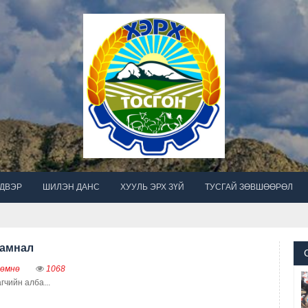
ЙДВЭР
ШИЛЭН ДАНС
ХУУЛЬ ЭРХ ЗҮЙ
ТУСГАЙ ЗӨВШӨӨРӨЛ
замнал
 өмнө
1068
гчийн алба...