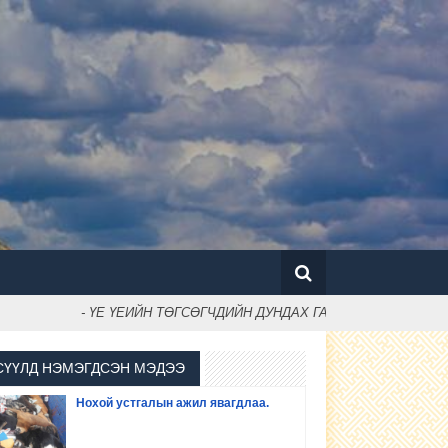
- ҮЕ ҮЕИЙН ТӨГСӨГЧДИЙН ДУНДАХ ГАР БӨМБӨГИЙН ТЭМ
СҮҮЛД НЭМЭГДСЭН МЭДЭЭ
Нохой устгалын ажил явагдлаа.