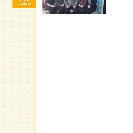
СУМДУУД