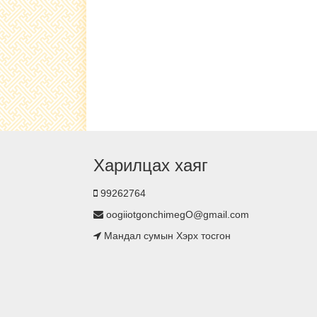
Харилцах хаяг
99262764
oogiiotgonchimegO@gmail.com
Мандал сумын Хэрх тосгон