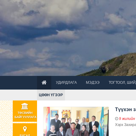
УДИРДЛАГА
МЭДЭЭ
ТОГТООЛ, ШИ
ЦӨӨН ҮГЭЭР
Түүхэн 
ТӨСВИЙН
БАЙГУУЛЛАГА
9 жилийн
Хэрх Захира
БУСАД