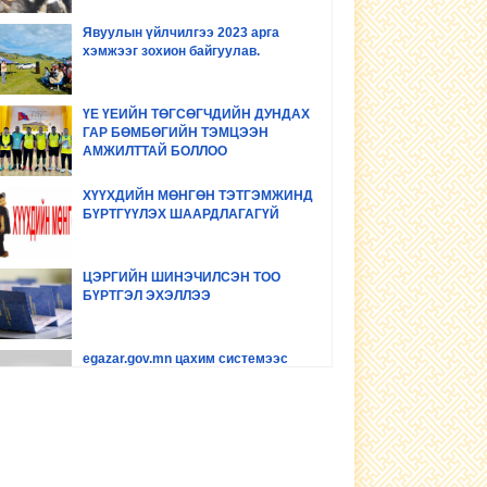
Явуулын үйлчилгээ 2023 арга
хэмжээг зохион байгуулав.
ҮЕ ҮЕИЙН ТӨГСӨГЧДИЙН ДУНДАХ
ГАР БӨМБӨГИЙН ТЭМЦЭЭН
АМЖИЛТТАЙ БОЛЛОО
ХҮҮХДИЙН МӨНГӨН ТЭТГЭМЖИНД
БҮРТГҮҮЛЭХ ШААРДЛАГАГҮЙ
ЦЭРГИЙН ШИНЭЧИЛСЭН ТОО
БҮРТГЭЛ ЭХЭЛЛЭЭ
egazar.gov.mn цахим системээс
газрын мэдээллээ шалгах заавар
www.egazar.gov.mn буюу
#Land_manager газрын цахим
мэдээллийн системийг хэрхэн