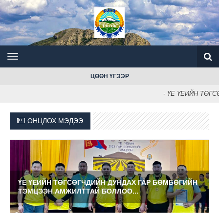
ЦӨӨН ҮГЭЭР
- ҮЕ ҮЕИЙН ТӨГС
ОНЦЛОХ МЭДЭЭ
БӨМБӨГИЙН
ХҮҮХДИЙН МӨНГӨН ТЭТГЭМЖИНД БҮРТГҮҮЛЭ
ШААРДЛАГАГҮЙ ...