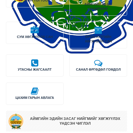
ГАЗРЫН ТОГТООЛ
АЙМГИЙН ЗД-ЫГ
ЗАХИРАМЖ
СУМ ХӨГЖҮҮЛЭХ САН
ОРОН НУТГИЙН
ХӨГЖЛИЙН САН
УТАСНЫ ЖАГСААЛТ
САНАЛ ӨРГӨДӨЛ ГОМДОЛ
ЦАХИМ ГАРЫН АВЛАГА
АЙМГИЙН ЭДИЙН ЗАСАГ НИЙГМИЙГ ХӨГЖҮҮЛЭХ
ҮНДСЭН ЧИГЛЭЛ