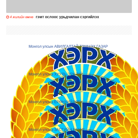
гэмт ослоос урьдчилан сэргийлэх
4 жилийн өмнө
Монгол улсын АВИЛГАЛТАЙ ТЭМЦЭХ ГАЗАР
Монгол улсын ХУУЛЬ ЭРХ ЗҮЙ
Монгол улсын ЕРӨНХИЙЛӨГЧ
Монгол улсын ЗАСГИЙН ГАЗАР