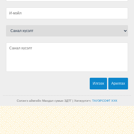
Сэлэнгэ аймгийн Мандал сумын ЗДТГ | Хөгжүүлэгч:
ТАУЭРСОФТ ХХК