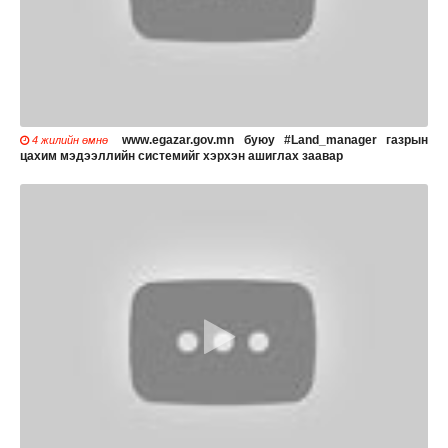
www.egazar.gov.mn буюу #Land_manager газрын
4 жилийн өмнө
цахим мэдээллийн системийг хэрхэн ашиглах заавaр