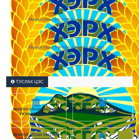
Монгол улсын ИХ ХУРАЛ
Монгол улсын ТӨРИЙН АЛБАНЫ ЗӨВЛӨЛ
ТУСЛАХ ЦЭС
МОНГОЛ УЛСЫН ЗАСГИЙН
АЙМГИЙН ИТХУРЛЫН
ГАЗРЫН ТОГТООЛ
ТОГТООЛ
МОНГОЛ УЛСЫН ЗАСГИЙН