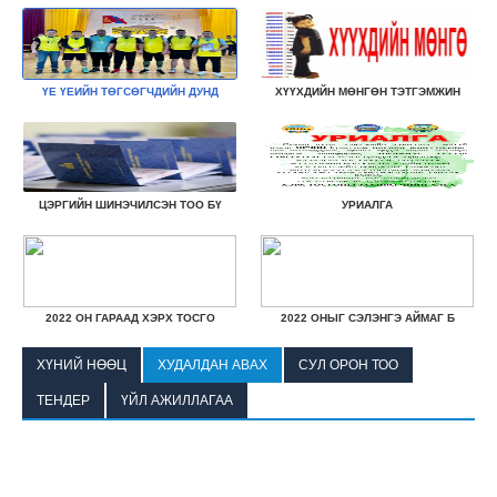
ҮЕ ҮЕИЙН ТӨГСӨГЧДИЙН ДУНД
ХҮҮХДИЙН МӨНГӨН ТЭТГЭМЖИН
ЦЭРГИЙН ШИНЭЧИЛСЭН ТОО БҮ
УРИАЛГА
2022 ОН ГАРААД ХЭРХ ТОСГО
2022 ОНЫГ СЭЛЭНГЭ АЙМАГ Б
ХҮНИЙ НӨӨЦ
ХУДАЛДАН АВАХ
СУЛ ОРОН ТОО
ТЕНДЕР
ҮЙЛ АЖИЛЛАГАА