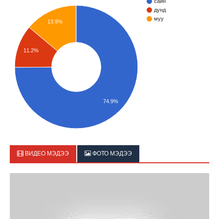
сайн
дунд
муу
13.9%
11.2%
74.9%
ВИДЕО МЭДЭЭ
ФОТО МЭДЭЭ