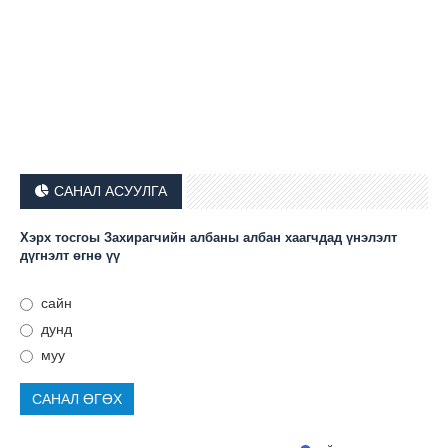
САНАЛ АСУУЛГА
Хэрх тосгоы Захирагчийн албаны албан хаагчдад үнэлэлт
дүгнэлт өгнө үү
сайн
дунд
муу