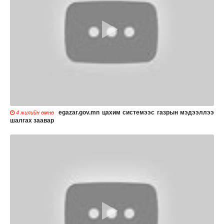
egazar.gov.mn цахим системээс газрын мэдээллээ
4 жилийн өмнө
шалгах заавар