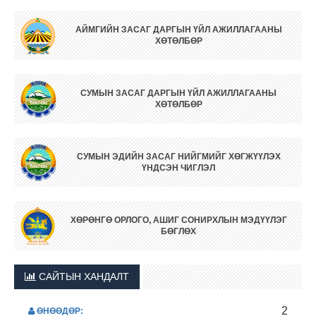
АЙМГИЙН ЗАСАГ ДАРГЫН ҮЙЛ АЖИЛЛАГААНЫ
ХӨТӨЛБӨР
СУМЫН ЗАСАГ ДАРГЫН ҮЙЛ АЖИЛЛАГААНЫ
ХӨТӨЛБӨР
СУМЫН ЭДИЙН ЗАСАГ НИЙГМИЙГ ХӨГЖҮҮЛЭХ
ҮНДСЭН ЧИГЛЭЛ
ХӨРӨНГӨ ОРЛОГО, АШИГ СОНИРХЛЫН МЭДҮҮЛЭГ
БӨГЛӨХ
САЙТЫН ХАНДАЛТ
2
ӨНӨӨДӨР: