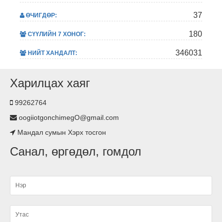
37
ӨЧИГДӨР:
180
СҮҮЛИЙН 7 ХОНОГ:
346031
НИЙТ ХАНДАЛТ:
Харилцах хаяг
99262764
oogiiotgonchimegO@gmail.com
Мандал сумын Хэрх тосгон
Санал, өргөдөл, гомдол