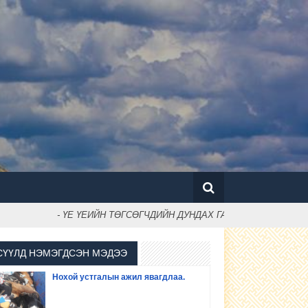
- ҮЕ ҮЕИЙН ТӨГСӨГЧДИЙН ДУНДАХ ГАР БӨМБӨГИЙН ТЭМ
СҮҮЛД НЭМЭГДСЭН МЭДЭЭ
Нохой устгалын ажил явагдлаа.