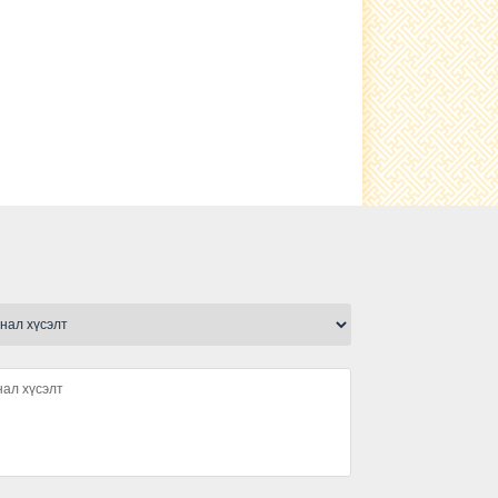
ашиглах заавaр
Тариаланчдын алтан намар-2022
Урлагийн бага наадам 2022
Мал хулгайлах гэмт хэргээс
урьдчилан сэргийлэх тухай ард
иргэдэд сургалт зохион байгууллаа
Багийн иргэдийн нийтийн хурал
зохион байгуулагдлаа
Алтан намар -2022 үзэсгэлэн
худалдааг зохион байгууллаа
Алтан намар -2022 спорт, урлагийн
нөхөрсөг тэмцээнийг амжилттай
зохион байгууллаа.