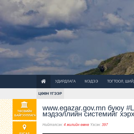
УДИРДЛАГА
МЭДЭЭ
ТОГТООЛ, ШИ
ЦӨӨН ҮГЭЭР
www.egazar.gov.mn буюу #
ТӨСВИЙН
мэдээллийн системийг хэр
БАЙГУУЛЛАГА
Нийтэлсэн:
4 жилийн өмнө
Үзсэн:
397
БУСАД