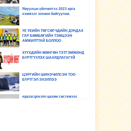
Явуулын үйлчилгээ 2023 арга
хэмжээг зохион байгуулав.
ҮЕ ҮЕИЙН ТӨГСӨГЧДИЙН ДУНДАХ
ГАР БӨМБӨГИЙН ТЭМЦЭЭН
АМЖИЛТТАЙ БОЛЛОО
ХҮҮХДИЙН МӨНГӨН ТЭТГЭМЖИНД
БҮРТГҮҮЛЭХ ШААРДЛАГАГҮЙ
ЦЭРГИЙН ШИНЭЧИЛСЭН ТОО
БҮРТГЭЛ ЭХЭЛЛЭЭ
egazar.gov.mn цахим системээс
газрын мэдээллээ шалгах заавар
www.egazar.gov.mn буюу
#Land_manager газрын цахим
мэдээллийн системийг хэрхэн