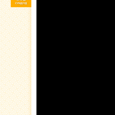
СУМДУУД