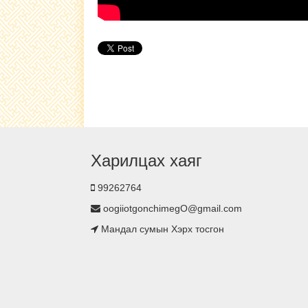
Харилцах хаяг
99262764
oogiiotgonchimegO@gmail.com
Мандал сумын Хэрх тосгон