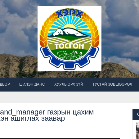
ЙДВЭР
ШИЛЭН ДАНС
ХУУЛЬ ЭРХ ЗҮЙ
ТУСГАЙ ЗӨВШӨӨРӨЛ
Land_manager газрын цахим
хэн ашиглах заавaр