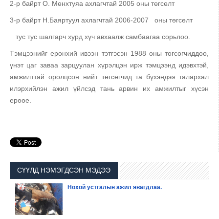
2-р байрт О. Мөнхтуяа ахлагчтай 2005 оны төгсөлт
3-р байрт Н.Баяртуул ахлагчтай 2006-2007 оны төгсөлт
тус тус шалгарч хурд хүч авхаалж самбаагаа сорьлоо.
Тэмцээнийг ерөнхий ивээн тэтгэсэн 1988 оны төгсөгчиддөө,
үнэт цаг заваа зарцуулан хүрэлцэн ирж тэмцээнд идэвхтэй,
амжилттай оролцсон нийт төгсөгчид та бүхэндээ талархал
илэрхийлэн ажил үйлсэд тань арвин их амжилтыг хүсэн
ерөөе.
СҮҮЛД НЭМЭГДСЭН МЭДЭЭ
Нохой устгалын ажил явагдлаа.