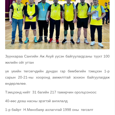
Зүүнхараа Сангийн Аж Ахуй үүсэн байгуулагдсаны түүхт 100
жилийн ойг угтан
үе үеийн төгсөгчдийн дундах гар бөмбөгийн тэмцээн 1-р
сарын 20-21-ны хооронд амжилттай зохион байгуулагдаж
өндөрлөлөө.
Тэмцээнд нийт 31 багийн 217 тамирчин оролцсоноос
40-өөс дээш насны эрэгтэй ангилалд
1-р байрт Н.Мөнхбаяр ахлагчтай 1998 оны төгсөлт