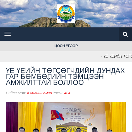
ЦӨӨН ҮГЭЭР
- ҮЕ ҮЕИЙН ТӨ
ҮЕ ҮЕИЙН ТӨГСӨГЧДИЙН ДУНДАХ
ГАР БӨМБӨГИЙН ТЭМЦЭЭН
АМЖИЛТТАЙ БОЛЛОО
Нийтэлсэн:
4 жилийн өмнө
Үзсэн:
404