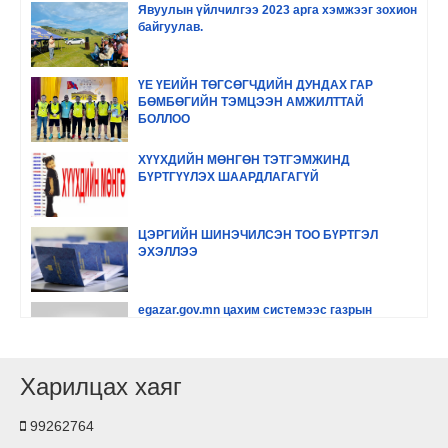
Явуулын үйлчилгээ 2023 арга хэмжээг зохион
байгуулав.
ҮЕ ҮЕИЙН ТӨГСӨГЧДИЙН ДУНДАХ ГАР
БӨМБӨГИЙН ТЭМЦЭЭН АМЖИЛТТАЙ
БОЛЛОО
ХҮҮХДИЙН МӨНГӨН ТЭТГЭМЖИНД
БҮРТГҮҮЛЭХ ШААРДЛАГАГҮЙ
ЦЭРГИЙН ШИНЭЧИЛСЭН ТОО БҮРТГЭЛ
ЭХЭЛЛЭЭ
egazar.gov.mn цахим системээс газрын
мэдээллээ шалгах заавар
Харилцах хаяг
www.egazar.gov.mn буюу #Land_manager
газрын цахим мэдээллийн системийг хэрхэн
ашиглах заавaр
99262764