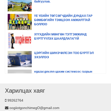
байгуулав.
ҮЕ ҮЕИЙН ТӨГСӨГЧДИЙН ДУНДАХ ГАР
БӨМБӨГИЙН ТЭМЦЭЭН АМЖИЛТТАЙ
БОЛЛОО
ХҮҮХДИЙН МӨНГӨН ТЭТГЭМЖИНД
БҮРТГҮҮЛЭХ ШААРДЛАГАГҮЙ
ЦЭРГИЙН ШИНЭЧИЛСЭН ТОО БҮРТГЭЛ
ЭХЭЛЛЭЭ
egazar.gov.mn цахим системээс газрын
мэдээллээ шалгах заавар
Харилцах хаяг
www.egazar.gov.mn буюу #Land_manager
газрын цахим мэдээллийн системийг хэрхэн
ашиглах заавaр
99262764
oogiiotgonchimegO@gmail.com
Тариаланчдын алтан намар-2022