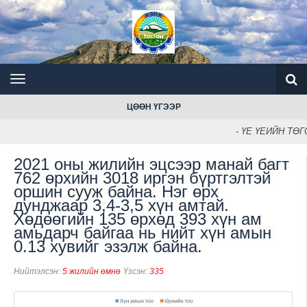
ЦӨӨН ҮГЭЭР
- ҮЕ ҮЕИЙН ТӨ
2021 оны жилийн эцсээр манай багт
762 өрхийн 3018 иргэн бүртгэлтэй
оршин сууж байна. Нэг өрх
дунджаар 3,4-3,5 хүн амтай.
Хөдөөгийн 135 өрхөд 393 хүн ам
амьдарч байгаа нь нийт хүн амын
0.13 хувийг эзэлж байна.
Нийтэлсэн:
5 жилийн өмнө
Үзсэн:
335