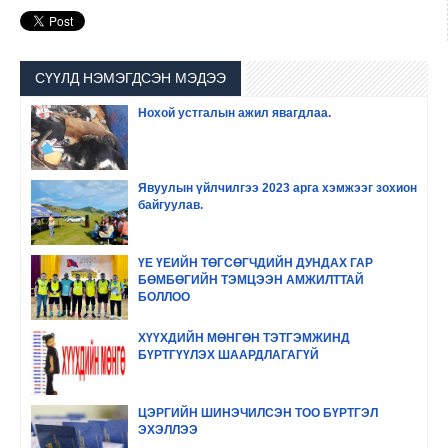
СҮҮЛД НЭМЭГДСЭН МЭДЭЭ
Нохой устгалын ажил явагдлаа.
Явуулын үйлчилгээ 2023 арга хэмжээг зохион
байгуулав.
ҮЕ ҮЕИЙН ТӨГСӨГЧДИЙН ДУНДАХ ГАР
БӨМБӨГИЙН ТЭМЦЭЭН АМЖИЛТТАЙ
БОЛЛОО
ХҮҮХДИЙН МӨНГӨН ТЭТГЭМЖИНД
БҮРТГҮҮЛЭХ ШААРДЛАГАГҮЙ
ЦЭРГИЙН ШИНЭЧИЛСЭН ТОО БҮРТГЭЛ
ЭХЭЛЛЭЭ