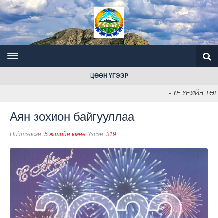
ЦӨӨН ҮГЭЭР
- ҮЕ ҮЕИЙН Т
Аян зохион байгууллаа
Нийтэлсэн:
5 жилийн өмнө
Үзсэн:
319